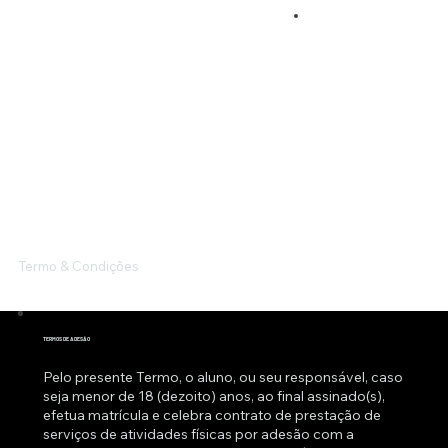
Termo & Condições
TERMOS DE ADESÃO
Pelo presente Termo, o aluno, ou seu responsável, caso
seja menor de 18 (dezoito) anos, ao final assinado(s),
efetua matrícula e celebra contrato de prestação de
serviços de atividades físicas por adesão com a