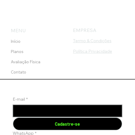
EMPRESA
MENU
Termo & Condições
Início
Política Privacidade
Planos
Avaliação Física
Contato
E-mail
*
Cadastre-se
WhatsApp
*